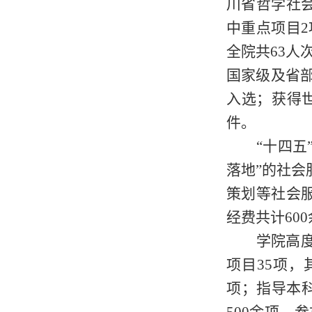
川省哲学社
中重点项目2
全院共63人
国家级及省
入选；获得世
件。
“十四五
落地”的社
策划等社会服
经费共计60
学院高
项目
35项
项；指导本科