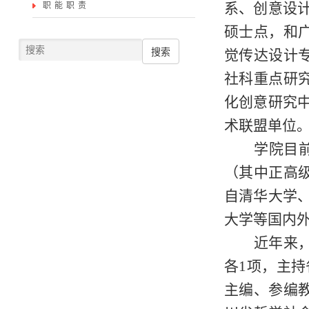
系、创意设
职能职责
硕士点，和
搜索
觉传达设计
社科重点研
化创意研究
术联盟单位
学院
目
（其中正高级
自清华大学
大学等国内
近年来
各1项，主持
主编、参编教